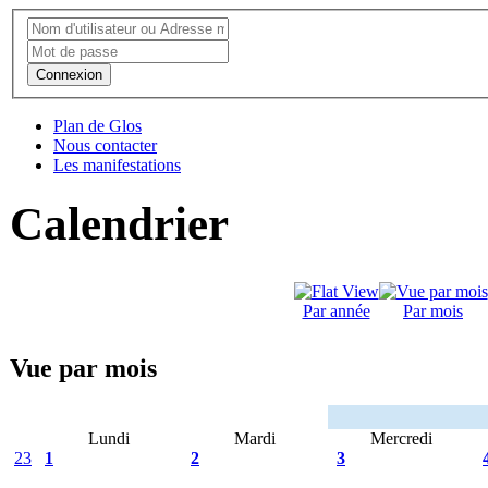
Connexion
Plan de Glos
Nous contacter
Les manifestations
Calendrier
Par année
Par mois
Vue par mois
Lundi
Mardi
Mercredi
23
1
2
3