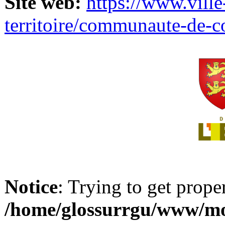
Site web:
https://www.ville
territoire/communaute-de-
Notice
: Trying to get prope
/home/glossurrgu/www/mod