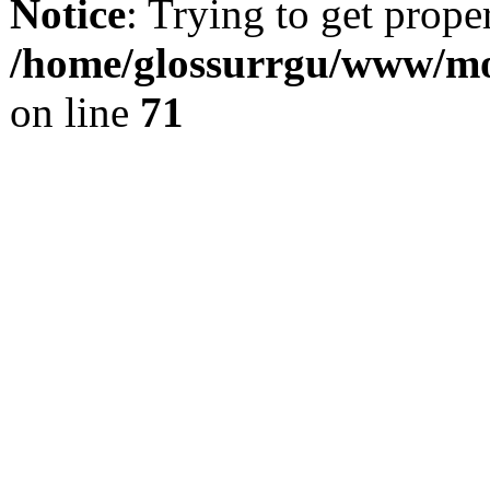
Notice
: Trying to get prope
/home/glossurrgu/www/mod
on line
71