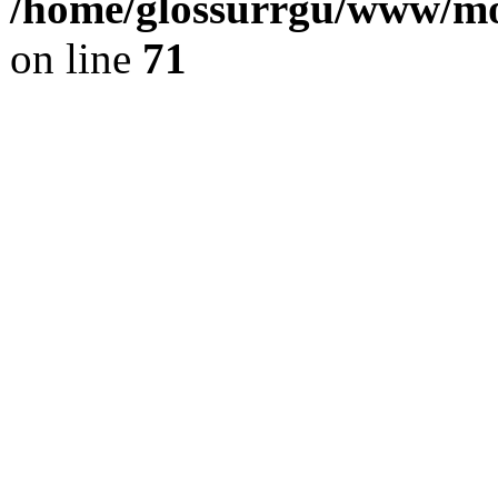
/home/glossurrgu/www/mod
on line
71