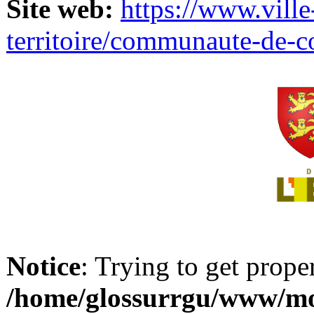
Site web:
https://www.ville
territoire/communaute-de-
Notice
: Trying to get prope
/home/glossurrgu/www/mod