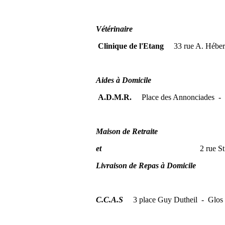
Vétérinaire
Clinique de l'Etang
33 rue A. Héber
Aides à Domicile
A.D.M.R.
Place des Annonciades -
Maison de Retraite
et
2 rue St Vulfran 
Livraison de Repas à Domicile
C.C.A.S
3 place Guy Dutheil - Glo