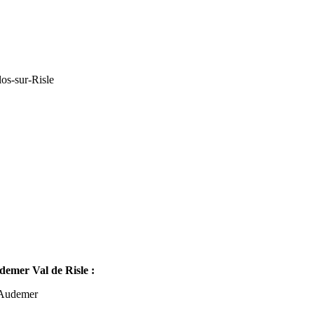
os-sur-Risle
mer Val de Risle :
-Audemer