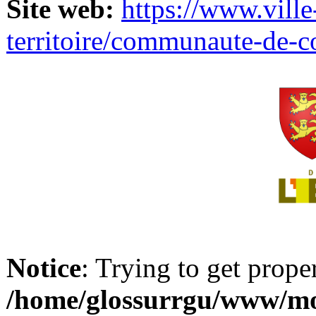
Site web:
https://www.ville
territoire/communaute-de-
Notice
: Trying to get prope
/home/glossurrgu/www/mod