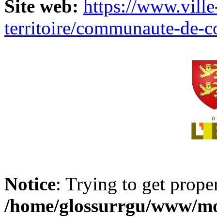
Site web:
https://www.ville
territoire/communaute-de-
Notice
: Trying to get prope
/home/glossurrgu/www/mod