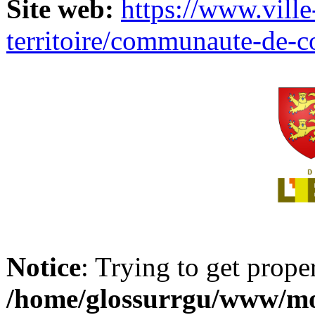
Site web:
https://www.ville
territoire/communaute-de-
Notice
: Trying to get prope
/home/glossurrgu/www/mod