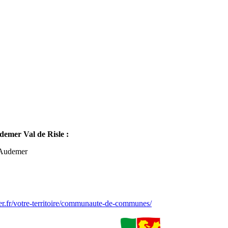
mer Val de Risle :
-Audemer
er.fr/votre-territoire/communaute-de-communes/