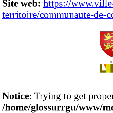
Site web:
https://www.ville
territoire/communaute-de-
Notice
: Trying to get prope
/home/glossurrgu/www/mod