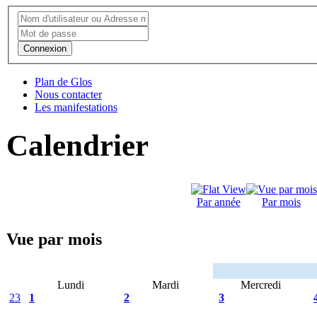
Connexion
Plan de Glos
Nous contacter
Les manifestations
Calendrier
Par année
Par mois
Vue par mois
Lundi
Mardi
Mercredi
23
1
2
3