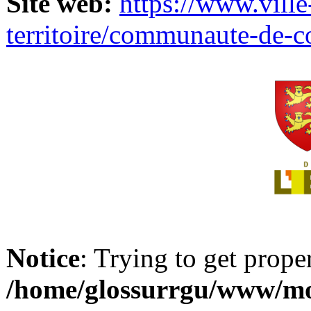
Site web:
https://www.ville
territoire/communaute-de-
Notice
: Trying to get prope
/home/glossurrgu/www/mod