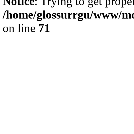
Notice
: Trying to get prope
/home/glossurrgu/www/mod
on line
71