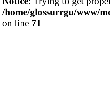
Notice
: Trying to get prope
/home/glossurrgu/www/mod
on line
71