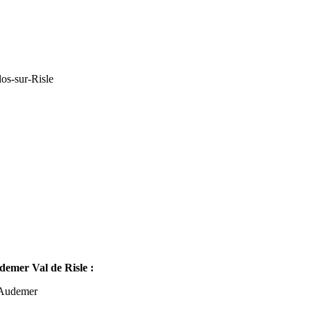
os-sur-Risle
mer Val de Risle :
-Audemer