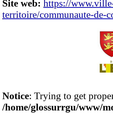
Site web:
https://www.ville
territoire/communaute-de-
Notice
: Trying to get prope
/home/glossurrgu/www/mod