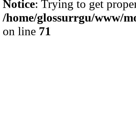
Notice
: Trying to get prope
/home/glossurrgu/www/mod
on line
71