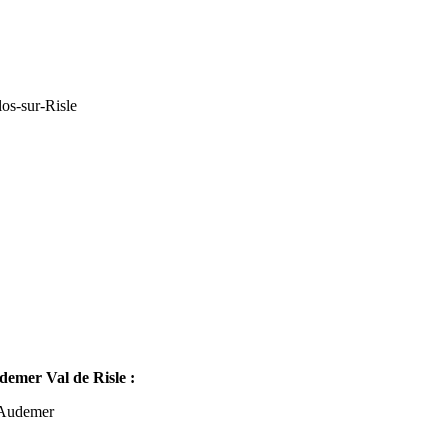
os-sur-Risle
mer Val de Risle :
-Audemer