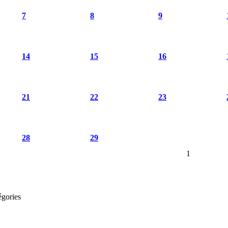
7
8
9
14
15
16
21
22
23
28
29
1
égories