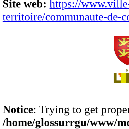
Site web:
https://www.ville
territoire/communaute-de-
Notice
: Trying to get prope
/home/glossurrgu/www/mod