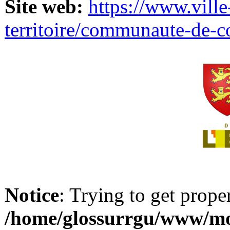
Site web:
https://www.ville
territoire/communaute-de-
Notice
: Trying to get prope
/home/glossurrgu/www/mod