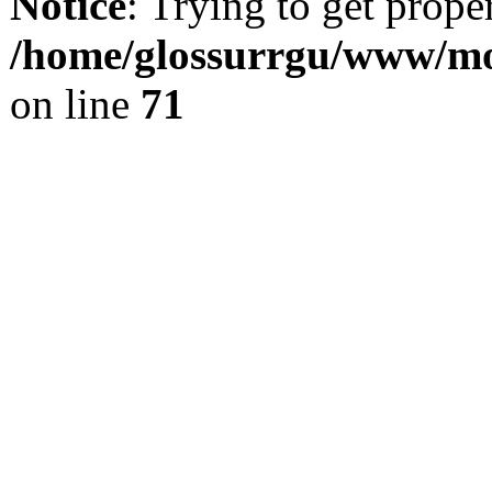
Notice
: Trying to get prope
/home/glossurrgu/www/mod
on line
71