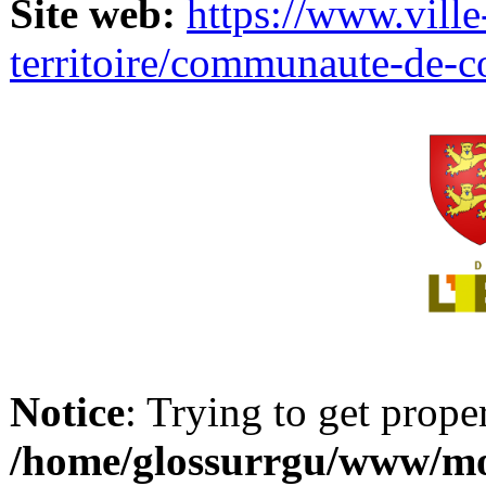
Site web:
https://www.ville
territoire/communaute-de-
Notice
: Trying to get prope
/home/glossurrgu/www/mod