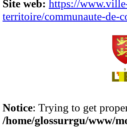
Site web:
https://www.ville
territoire/communaute-de-
Notice
: Trying to get prope
/home/glossurrgu/www/mod