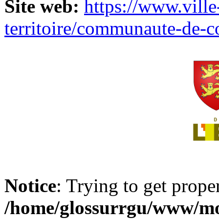
Site web:
https://www.ville
territoire/communaute-de-
Notice
: Trying to get prope
/home/glossurrgu/www/mod