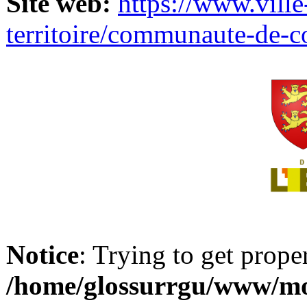
Site web:
https://www.ville
territoire/communaute-de-
Notice
: Trying to get prope
/home/glossurrgu/www/mod