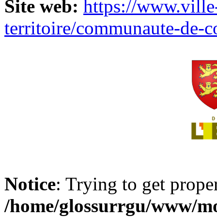
Site web:
https://www.ville
territoire/communaute-de-
Notice
: Trying to get prope
/home/glossurrgu/www/mod