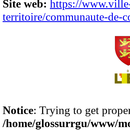
Site web:
https://www.ville
territoire/communaute-de-
Notice
: Trying to get prope
/home/glossurrgu/www/mod