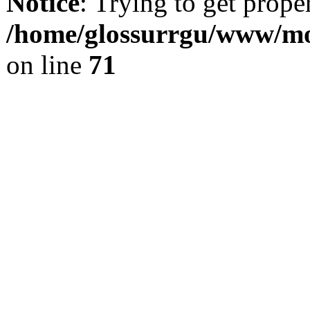
Notice
: Trying to get prope
/home/glossurrgu/www/mod
on line
71