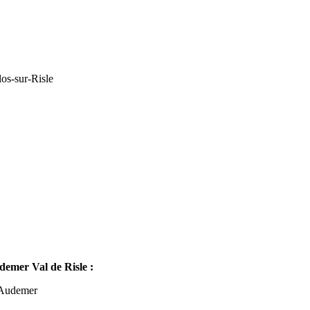
os-sur-Risle
mer Val de Risle :
-Audemer