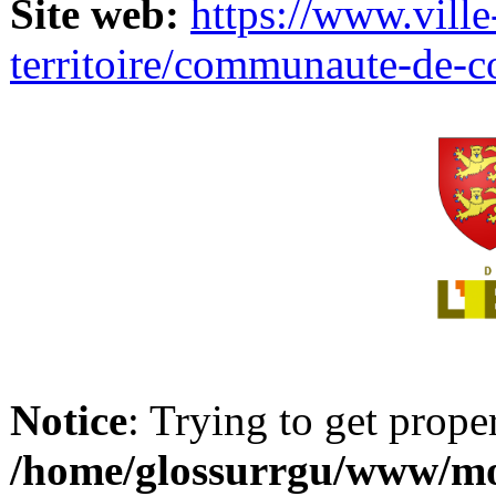
Site web:
https://www.ville
territoire/communaute-de-
Notice
: Trying to get prope
/home/glossurrgu/www/mod