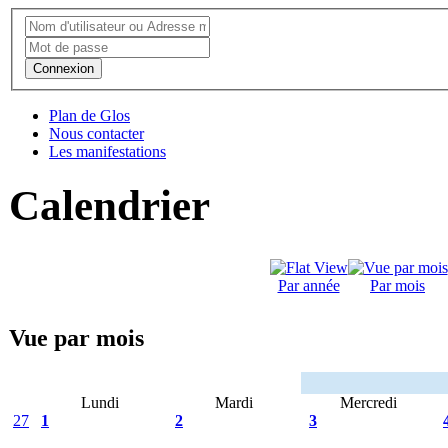
Connexion
Plan de Glos
Nous contacter
Les manifestations
Calendrier
Par année
Par mois
Vue par mois
Lundi
Mardi
Mercredi
27
1
2
3