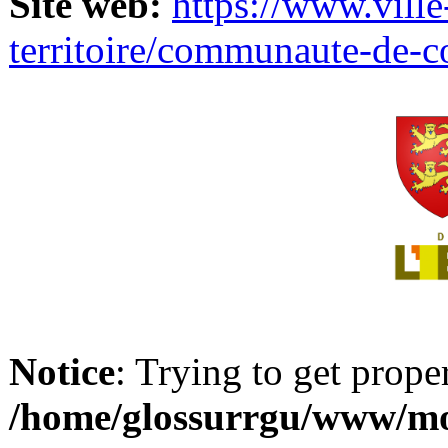
Site web:
https://www.ville
territoire/communaute-de-
Notice
: Trying to get prope
/home/glossurrgu/www/mod