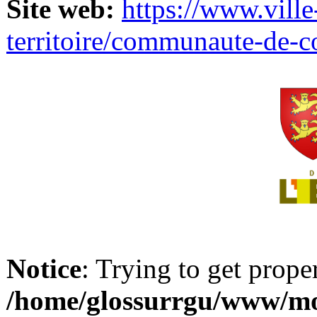
Site web:
https://www.ville
territoire/communaute-de-
Notice
: Trying to get prope
/home/glossurrgu/www/mod