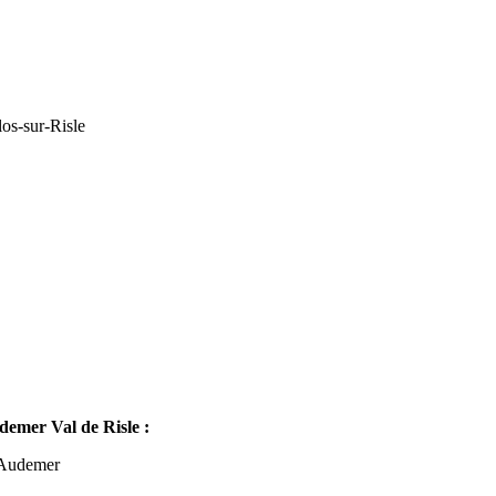
os-sur-Risle
mer Val de Risle :
-Audemer