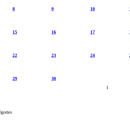
8
9
10
15
16
17
22
23
24
29
30
1
égories