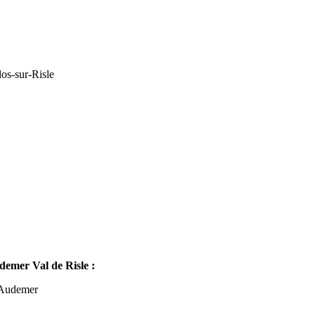
os-sur-Risle
mer Val de Risle :
-Audemer