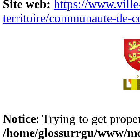
Site web:
https://www.ville
territoire/communaute-de-
Notice
: Trying to get prope
/home/glossurrgu/www/mod