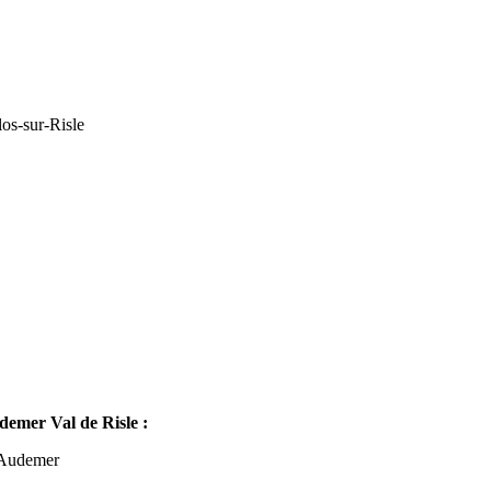
os-sur-Risle
mer Val de Risle :
-Audemer