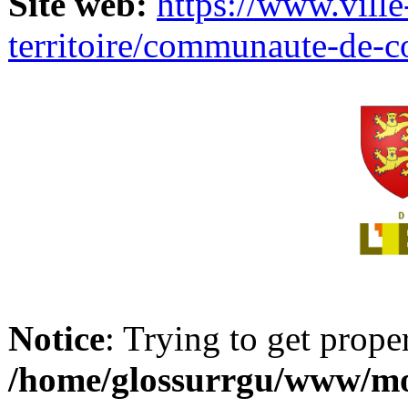
Site web:
https://www.ville
territoire/communaute-de-
Notice
: Trying to get prope
/home/glossurrgu/www/mod