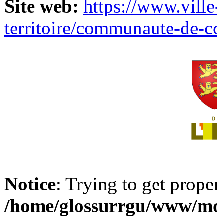
Site web:
https://www.ville
territoire/communaute-de-
Notice
: Trying to get prope
/home/glossurrgu/www/mod