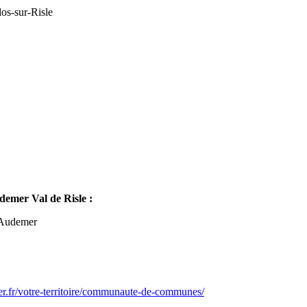
os-sur-Risle
mer Val de Risle :
-Audemer
er.fr/votre-territoire/communaute-de-communes/