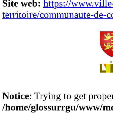
Site web:
https://www.ville
territoire/communaute-de-
Notice
: Trying to get prope
/home/glossurrgu/www/mod