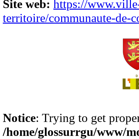
Site web:
https://www.ville
territoire/communaute-de-
Notice
: Trying to get prope
/home/glossurrgu/www/mod