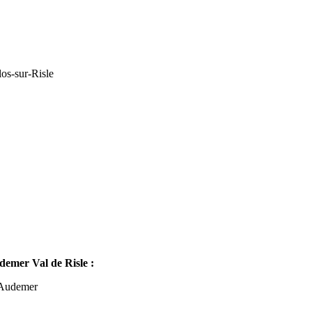
os-sur-Risle
mer Val de Risle :
-Audemer