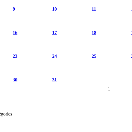
9
10
11
16
17
18
23
24
25
30
31
1
égories