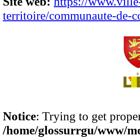
Site web:
https://www.ville
territoire/communaute-de-
Notice
: Trying to get prope
/home/glossurrgu/www/mod