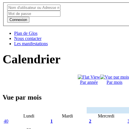
Connexion
Plan de Glos
Nous contacter
Les manifestations
Calendrier
Par année
Par mois
Vue par mois
Lundi
Mardi
Mercredi
40
1
2