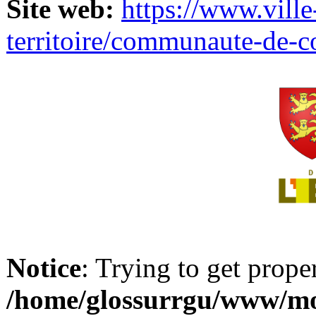
Site web:
https://www.ville
territoire/communaute-de-
Notice
: Trying to get prope
/home/glossurrgu/www/mod