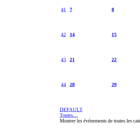
41
7
8
42
14
15
43
21
22
44
28
29
DEFAULT
Toutes…
Montrer les événements de toutes les cat