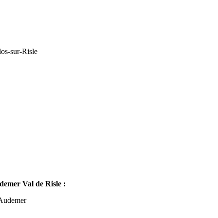
os-sur-Risle
mer Val de Risle :
-Audemer