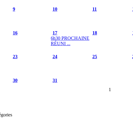
9
10
11
16
17
18
6h30 PROCHAINE
RÉUNI ...
23
24
25
30
31
1
égories