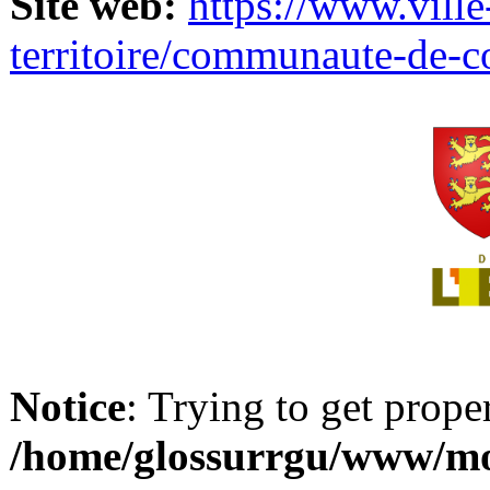
Site web:
https://www.ville
territoire/communaute-de-
Notice
: Trying to get prope
/home/glossurrgu/www/mod