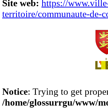
Site web:
https://www.ville
territoire/communaute-de-
Notice
: Trying to get prope
/home/glossurrgu/www/mod