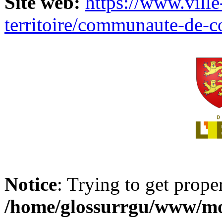
Site web:
https://www.ville
territoire/communaute-de-
Notice
: Trying to get prope
/home/glossurrgu/www/mod