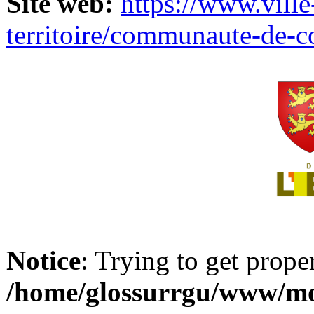
Site web:
https://www.ville
territoire/communaute-de-
Notice
: Trying to get prope
/home/glossurrgu/www/mod