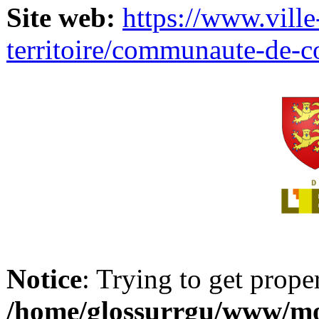
Site web:
https://www.ville
territoire/communaute-de-
Notice
: Trying to get prope
/home/glossurrgu/www/mod