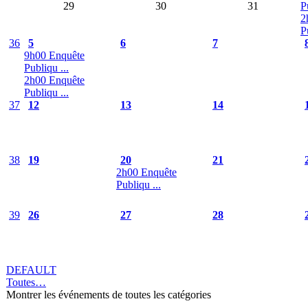
29
30
31
P
2
P
36
5
6
7
9h00 Enquête
Publiqu ...
2h00 Enquête
Publiqu ...
37
12
13
14
38
19
20
21
2h00 Enquête
Publiqu ...
39
26
27
28
DEFAULT
Toutes…
Montrer les événements de toutes les catégories